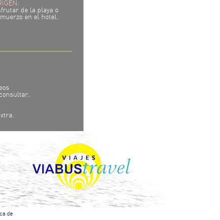
RIGEN:
frutar de la playa o
lmuerzo en el hotel.
eos
consultar.
xtra.
ica de