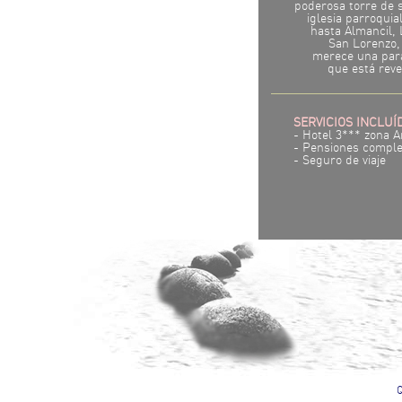
poderosa torre de su
iglesia parroqui
hasta Almancil, 
San Lorenzo,
merece una para
que está reves
SERVICIOS INCLUÍ
- Hotel 3*** zona 
- Pensiones comple
- Seguro de viaje