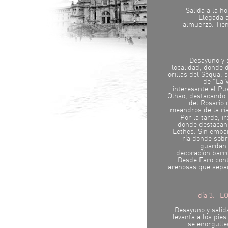
Salida a la h
Llegada a
almuerzo. Tiem
Desayuno y s
localidad, donde d
orillas del Sèqua, s
de "La 
interesante el P
Olhao, destacando l
del Rosario
meandros de la rí
Por la tarde, i
donde destacan 
Lethes. Sin embar
ría donde sobr
guardan l
decoración barro
Desde Faro cont
arenosas que separ
día 3.- 
Desayuno y salid
levanta a los pies
se enorgulle