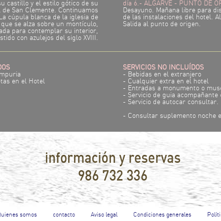
 castillo y el estilo gótico de su
día 6.- ALGARVE - PUNTO DE O
al de San Clemente. Continuamos
Desayuno. Mañana libre para dis
La cúpula blanca de la iglesia de
de las instalaciones del hotel. A
 que se alza sobre un montículo,
Salida al punto de origen.
da para contemplar su interior,
tido con azulejos del siglo XVIII.
DOS
SERVICIOS NO INCLUÍDOS
Ampuria
- Bebidas en el extranjero
tas en el Hotel
- Cualquier extra en el hotel
- Entradas a monumento o mus
- Servicio de guia acompañante 
- Servicio de autocar consultar.
- Consultar suplemento noche e
|
|
|
|
Quienes somos
contacto
Aviso legal
Condiciones generales
Polít