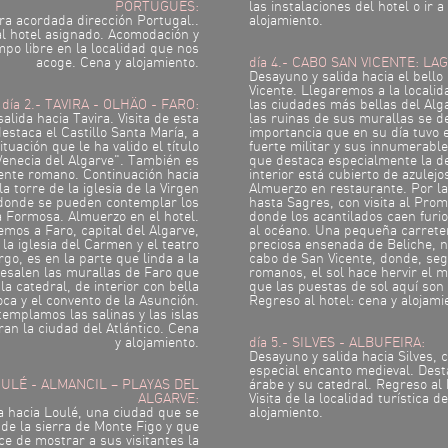
PORTUGUÉS:
las instalaciones del hotel o ir a
ora acordada dirección Portugal..
alojamiento.
l hotel asignado. Acomodación y
po libre en la localidad que nos
acoge. Cena y alojamiento.
día 4.- CABO SAN VICENTE: LA
Desayuno y salida hacia el bello
Vicente. Llegaremos a la locali
día 2.- TAVIRA - OLHÄO - FARO:
las ciudades más bellas del Alg
alida hacia Tavira. Visita de esta
las ruinas de sus murallas se d
estaca el Castillo Santa María, a
importancia que en su día tuvo e
ituación que le ha valido el título
fuerte militar y sus innumerables
Venecia del Algarve". También es
que destaca especialmente la d
uente romano. Continuación hacia
interior está cubierto de azulejo
a torre de la iglesia de la Virgen
Almuerzo en restaurante. Por l
 donde se pueden contemplar los
hasta Sagres, con visita al Prom
a Formosa. Almuerzo en el hotel.
donde los acantilados caen fur
remos a Faro, capital del Algarve,
al océano. Una pequeña carrete
la iglesia del Carmen y el teatro
preciosa ensenada de Beliche, no
go, es en la parte que linda a la
cabo de San Vicente, donde, seg
esalen las murallas de Faro que
romanos, el sol hace hervir el m
a catedral, de interior con bella
que las puestas de sol aquí son 
ca y el convento de la Asunción.
Regreso al hotel: cena y alojami
emplamos las salinas y las islas
an la ciudad del Atlántico. Cena
y alojamiento.
día 5.- SILVES - ALBUFEIRA:
Desayuno y salida hacia Silves, 
especial encanto medieval. Des
LOULÉ - ALMANCIL – PLAYAS DEL
árabe y su catedral. Regreso al 
ALGARVE:
Visita de la localidad turística d
a hacia Loulé, una ciudad que se
alojamiento.
 de la sierra de Monte Figo y que
ce de mostrar a sus visitantes la