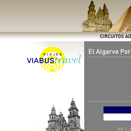
CIRCUITOS A
El Algarve Po
día 1.