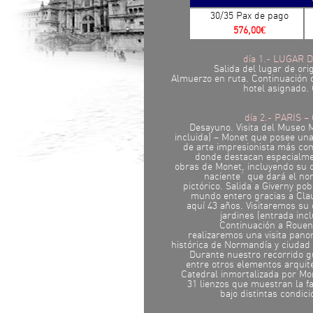
30/35 Pax de pago
576,00€
día 1.- LUGAR 
Salida del lugar de ori
Almuerzo en ruta. Continuación d
hotel asignado. 
día 2.- PARIS 
Desayuno. Visita del Museo 
incluida) – Monet que posee una
de arte impresionista más co
donde destacan especialmen
obras de Monet, incluyendo su 
naciente” que dará el no
pictórico. Salida a Giverny po
mundo entero gracias a Cla
aquí 43 años. Visitaremos su
jardines (entrada incl
Continuación a Rouen
realizaremos una visita panor
histórica de Normandía y ciudad
Durante nuestro recorrido 
entre otros elementos arquit
Catedral inmortalizada por Mo
31 lienzos que muestran la 
bajo distintas condici