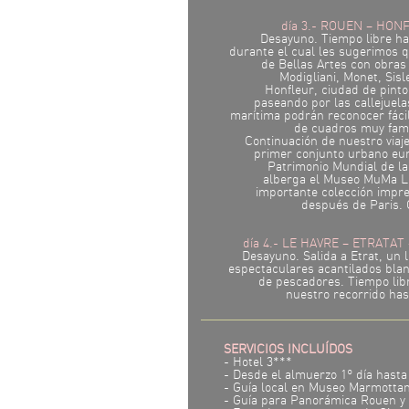
día 3.- ROUEN – HON
Desayuno. Tiempo libre h
durante el cual les sugerimos q
de Bellas Artes con obra
Modigliani, Monet, Sisle
Honfleur, ciudad de pinto
paseando por las callejuela
marítima podrán reconocer fáci
de cuadros muy famo
Continuación de nuestro viaje
primer conjunto urbano eur
Patrimonio Mundial de l
alberga el Museo MuMa L
importante colección impre
después de Paris. 
día 4.- LE HAVRE – ETRATAT
Desayuno. Salida a Etrat, un 
espectaculares acantilados bla
de pescadores. Tiempo lib
nuestro recorrido ha
SERVICIOS INCLUÍDOS
- Hotel 3***
- Desde el almuerzo 1º día hasta
- Guía local en Museo Marmotta
- Guía para Panorámica Rouen y 