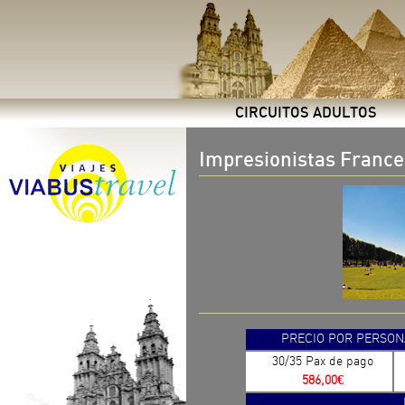
CIRCUITOS ADULTOS
Impresionistas Franc
PRECIO POR PERSONA Y 
30/35 Pax de pago
586,00€
P