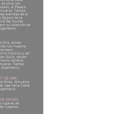
remos la visita
de sitios tan
tello, el Palacio
Almuerzo. Tiempo
tes avenidas de la
 Egipcio de la
ante del mundo
por su colección de
lojamiento.
de Orta, donde
ando con nuestra
Francesco.
tro histórico y allí
San Giulio, donde
l mismo nombre.
lmuerzo. Tiempo
y alojamiento.
RET DE MAR:
ia Nines. Almuerzo
l viaje hacia Costa
lojamiento.
 DE ORIGEN:
s lugares de
y de nuestros