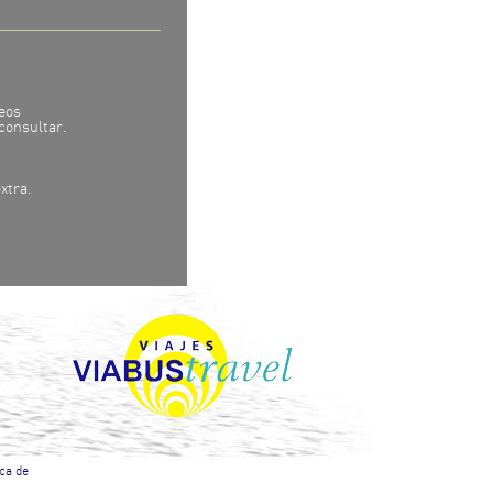
eos
consultar.
xtra.
ica de