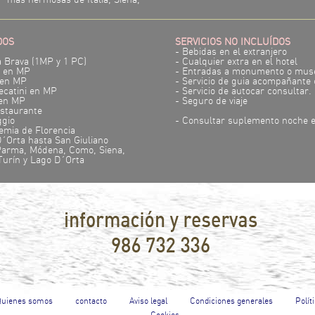
más hermosas de Italia, Siena,
DOS
SERVICIOS NO INCLUÍDOS
- Bebidas en el extranjero
a Brava (1MP y 1 PC)
- Cualquier extra en el hotel
n en MP
- Entradas a monumento o mus
 en MP
- Servicio de guia acompañante 
ecatini en MP
- Servicio de autocar consultar.
 en MP
- Seguro de viaje
estaurante
ggio
- Consultar suplemento noche e
emia de Florencia
D´Orta hasta San Giuliano
 Parma, Módena, Como, Siena,
Turín y Lago D´Orta
|
|
|
|
Quienes somos
contacto
Aviso legal
Condiciones generales
Polít