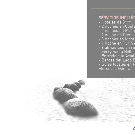
SERVICIOS INCLUÍ
- Hoteles de 3***
- 2 noches en Cost
- 2 noches en Milá
- 1 noche en Como
- 3 noches en Mont
- 1 noche en Turín
- 9 almuerzos en r
- Ferry hasta Bella
- Entrada a la Acad
- Barcas del Lago 
- Guías locales en
Florencia, Génova, 