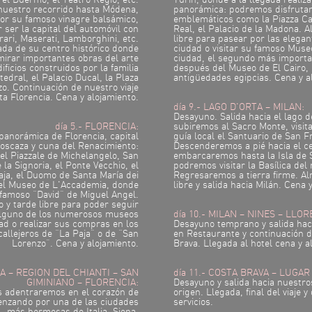
, el Duermo, el Teatro Regio, etc.
Turín, donde a la llegada realiza
nuestro recorrido hasta Módena,
panorámica: podremos disfrutar 
or su famoso vinagre balsámico,
emblemáticos como la Piazza Cas
r ser la capital del automóvil con
Real, el Palacio de la Madona. 
ari, Maserati, Lamborghini, etc.
libre para pasear por las elegan
iada de su centro histórico donde
ciudad o visitar su famoso Museo
irar importantes obras del arte
ciudad, el segundo más import
ificios construidos por la familia
después del Museo de El Cairo, 
tedral, el Palacio Ducal, la Plaza
antigüedades egipcias. Cena y a
o. Continuación de nuestro viaje
ta Florencia. Cena y alojamiento.
día 9.- LAGO D'ORTA – MILAN:
Desayuno. Salida hacia el lago 
día 5.- FLORENCIA:
subiremos al Sacro Monte, visit
 panorámica de Florencia, capital
guía local el Santuario de San 
Toscaza y cuna del Renacimiento:
Descenderemos a pié hacia el cen
l Piazzale de Michelangelo, San
embarcaremos hasta la Isla de 
e la Signoria, el Ponte Vecchio, el
podremos visitar la Basílica de
aja, el Duomo de Santa María dei
Regresaremos a tierra firme. A
 del Museo de L'Accademia, donde
libre y salida hacia Milán. Cena 
 famoso “David” de Miguel Angel.
 y tarde libre para poder seguir
alguno de los numerosos museos
día 10.- MILAN – NINES – LLO
dad o realizar sus compras en los
Desayuno temprano y salida hac
callejeros de “La Paja” o de “San
en Restaurante y continuación de
Lorenzo”. Cena y alojamiento.
Brava. Llegada al hotel cena y a
ENA – REGION DEL CHIANTI – SAN
día 11.- COSTA BRAVA – LUGAR
GIMINIANO – FLORENCIA:
Desayuno y salida hacia nuestro
 adentraremos en el corazón de
origen. Llegada, final del viaje 
enzando por una de las ciudades
servicios.