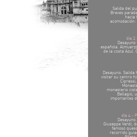
Salida del pu
Breves parada
hacia 
acomodación: t
día 2
Desayuno y
española. Almuerzo
de la costa Azul.
Desayuno. Salida 
visitar su centro hi
Cipressi,
Monaste
monasterio cist
Bellagio, 
importantes d
día 4.-
Desayuno.
Giuseppe Verdi, d
famoso ques
recorrido gui