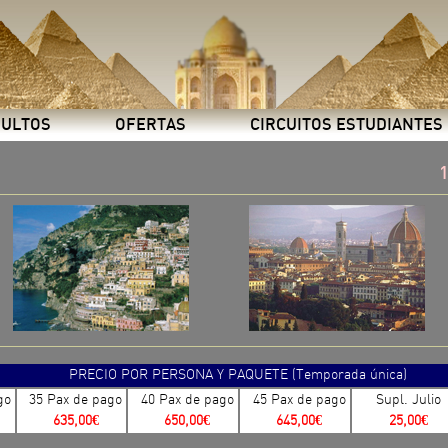
DULTOS
OFERTAS
CIRCUITOS ESTUDIANTES
1
PRECIO POR PERSONA Y PAQUETE (Temporada única)
go
35 Pax de pago
40 Pax de pago
45 Pax de pago
Supl. Julio
635,00€
650,00€
645,00€
25,00€