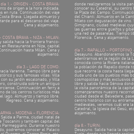
día 1.- ORIGEN - COSTA BRAVA:
donde realizaremos la visita pa
nto de origen a la hora indicada.
conocer su Catedral, su centro h
s en ruta. Continuación del viaje
la Plaza del Campo. Continuació
Costa Brava. Llegada almuerzo y
del Chianti. Almuerzo en la Cant
arde para el descanso del viaje.
Mileto con degustación de vino. 
Cena y alojamiento.
Gimignano, ciudad medieval cuy
las guerras entre güelfos y gibe
una red de pasarelas. Tiempo li
.- COSTA BRAVA – NIZA - MILAN:
Florencia. Cena y alojamiento.
 salida hacia la frontera franco-
 en Restaurante en Niza, capital
 Continuación hasta Milán. Cena y
día 7.- RAPALLO – PORTOFINO 
alojamiento.
Desayuno. Abandonaremos la T
adentrarnos en la región de la L
conocida como la Riviera italia
día 3.- LAGO DE COMO:
la población de Rapallo donde 
hacia Varenna. Tiempo libre para
que recorre la costa hasta llegar
stórico y sus famosas villas: Villa
duda uno de los pueblos más bo
 con su jardín escalonado, y Villa
cosmopolitas y más exclusivos d
ro, construida sobre un antiguo
libre y salida hacia Génova dond
erciense. Continuación en ferry a
la visita panorámica de la capital
uno de los centros turísticos más
comenzaremos nuestro recorrido 
el lago. Almuerzo y tiempo libre.
ciudad desde el Belvedere, pas
Regreso. Cena y alojamiento.
centro histórico con su entrama
medievales, veremos cuál era la
Catedral, la Iglesia del Gesú, et
 PARMA – MODENA – FLORENCIA:
alojamiento.
 Salida a Parma, ciudad natal de
e Toscanini y también capital del
o Parmeggiano. Durante nuestro
día 8.- TURIN:
ado, podremos conocer el Palacio
Desayuno. Salida hacia la capita