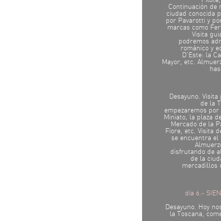
Pilota
Continuación de 
ciudad conocida p
por Pavarotti y po
marcas como Ferr
Visita gu
podremos adm
románico y ed
D'Este: la Ca
Mayor, etc. Almuerz
has
Desayuno. Visita
de la 
empezaremos por e
Miniato, la plaza d
Mercado de la P
Fiore, etc. Visita
se encuentra el
Almuerzo
disfrutando de 
de la ciu
mercadillos 
día 6.- SI
Desayuno. Hoy nos
la Toscana, com