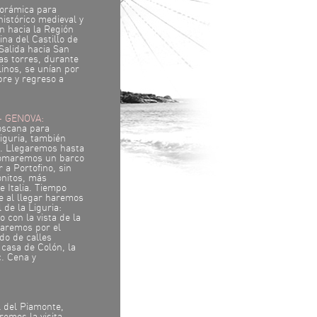
norámica para
istórico medieval y
n hacia la Región
ina del Castillo de
Salida hacia San
as torres, durante
linos, se unían por
bre y regreso a
- GENOVA:
oscana para
iguria, también
na. Llegaremos hasta
tomaremos un barco
 a Portofino, sin
nitos, más
e Italia. Tiempo
e al llegar haremos
 de la Liguria:
con la vista de la
earemos por el
do de calles
 casa de Colón, la
c. Cena y
l del Piamonte,