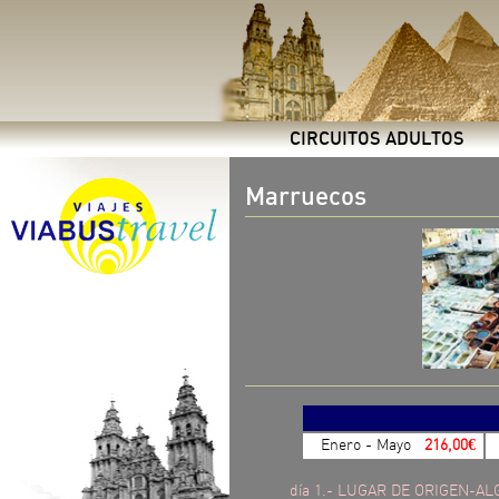
CIRCUITOS ADULTOS
Marruecos
Enero - Mayo
216,00€
día 1.- LUGAR DE ORIGEN-A