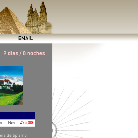
EMAIL
9 días / 8 noches
t. - Nov.
475,00€
ena de tipismo,