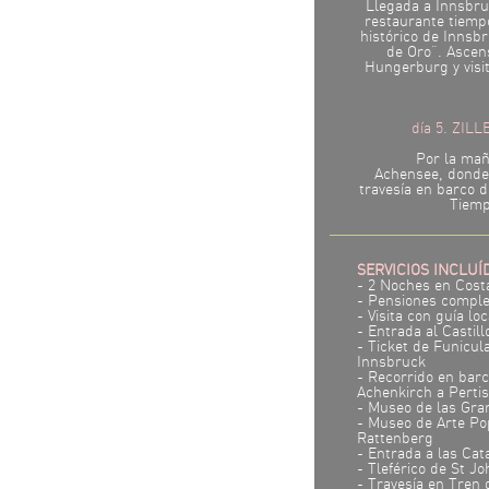
Llegada a Innsbruc
restaurante tiempo
histórico de Innsbr
de Oro”. Ascens
Hungerburg y visi
día 5. ZILL
Por la mañ
Achensee, donde
travesía en barco 
Tiemp
SERVICIOS INCLUÍ
- 2 Noches en Cost
- Pensiones comple
- Visita con guía l
- Entrada al Castil
- Ticket de Funicul
Innsbruck
- Recorrido en bar
Achenkirch a Pertis
- Museo de las Gra
- Museo de Arte Po
Rattenberg
- Entrada a las Ca
- Tleférico de St J
- Travesía en Tren