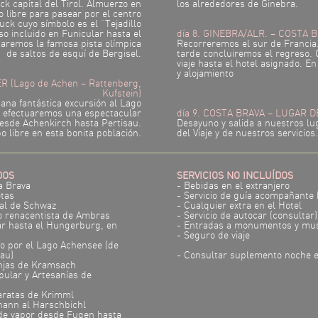
k capital del Tirol. Almuerzo en
los alrededores de Ginebra.
 libre para pasear por el centro
uck cuyo símbolo es el “Tejadillo
o incluido en Funicular hasta el
día 8. GINEBRA/ALR. – COSTA 
taremos la famosa pista olímpica
Recorreremos el sur de Francia.
de saltos de esquí de Bergisel.
tarde concluiremos el regreso. 
viaje hasta el hotel asignado. E
y alojamiento
ER (Lago de Achen – Rattenberg,
Kufstein)
ana fantástica excursión al Lago
 efectuaremos una espectacular
día 9. COSTA BRAVA – LUGAR 
desde Achenkirch hasta Pertisau.
Desayuno y salida a nuestros lu
o libre en esta bonita población.
del Viaje y de nuestros servicios.
DOS
SERVICIOS NO INCLUÍDOS
a Brava
- Bebidas en el extranjero
tas
- Servicio de guía acompañante 
ocal de Schwaz
- Cualquier extra en el Hotel
lo renacentista de Ambras
- Servicio de autocar (consultar)
ar hasta el Hungerburg, en
- Entradas a monumentos y mu
- Seguro de viaje
co por el Lago Achensee (de
au)
- Consultar suplemento noche e
njas de Kramsach
pular y Artesanías de
taratas de Krimml
ohann al Harschbichl
 de vapor desde Fugen hasta