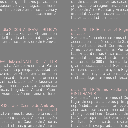
os de origen. Breves paradas en
donde descubriremos las casas 
uación del viaje, llegada al hotel,
antiguas de la región, una de la
. Tarde libre en el hotel, cena y
Museo de Arte Popular y Artesa
alojamiento.
incluida). A continuación, saldr
histórica ciudad fortificada.
día 2. COSTA BRAVA - GÉNOVA
día 6. ZILLER (Plättnerhof, Füg
pista hacia Francia. Almuerzo en
de vapor)
de llegada a la costa de Liguria.
Por la mañana efectuaremos el 
 en el hotel previsto de Génova.
ascenso en Teleférico desde Sai
famoso Harschbichl. Continuaci
Almuerzo en restaurante. Por la
las extraordinarias Cataratas d
incluida), las más altas de Eur
OVA (Bolzano) VALLE DEL ZILLER
una altura de 380 m., formando 
e Italia. Almuerzo en ruta. Por la
gran espectacularidad. Por la t
lzano, la principal localidad del
en tren de vapor el trayecto Fü
Cruzando los Alpes, entraremos en
durante el trayecto, amenizado
el paso del Brennero. La primera
tirolesa, degustaremos el típico
ajística la aportará el fascinante
pa, inmenso viaducto que ofrece
icas. Llegada al Valle del Ziller.
día 7. ZILLER (Stams, Feldkirch,
Acomodación en nuestro Hotel.
GINEBRA/ALR.
Por la mañana visitaremos el C
lugar de sepultura de los prínci
ER (Schwaz, Castillo de Ambras -
espléndidas torres son un foco 
Innsbruck)
acentuado por las innumerables
alizaremos la visita de la ciudad
alberga el edificio. Despedida de
z con guía local. A continuación
los Valles alpinos del Oeste del
impresionante Castillo de Ambras
Feldkirch. Por la tarde, cruzare
luida), el más grande de Austria.
helvético. Breve parada en Züri