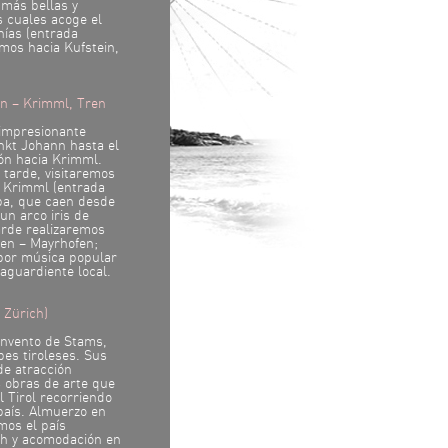
más bellas y
s cuales acoge el
nías (entrada
emos hacia Kufstein,
en – Krimml, Tren
impresionante
nkt Johann hasta el
ón hacia Krimml.
 tarde, visitaremos
e Krimml (entrada
opa, que caen desde
un arco iris de
arde realizaremos
gen – Mayrhofen;
 por música popular
 aguardiente local.
 Zürich)
onvento de Stams,
pes tiroleses. Sus
de atracción
 obras de arte que
l Tirol recorriendo
 país. Almuerzo en
mos el país
ch y acomodación en