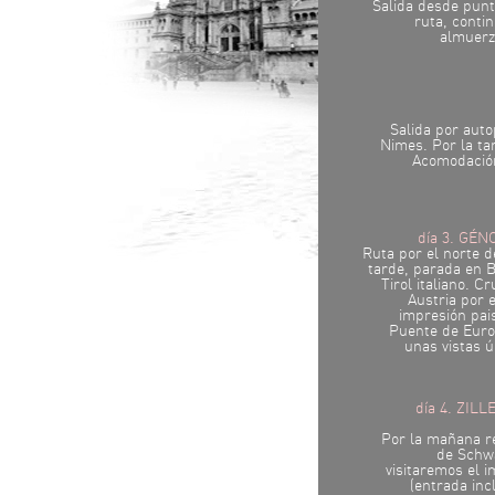
Salida desde punt
ruta, contin
almuerzo
Salida por auto
Nimes. Por la tar
Acomodación
día 3. GÉN
Ruta por el norte d
tarde, parada en Bo
Tirol italiano. 
Austria por 
impresión pais
Puente de Euro
unas vistas ún
día 4. ZILL
Por la mañana re
de Schwa
visitaremos el 
(entrada inc