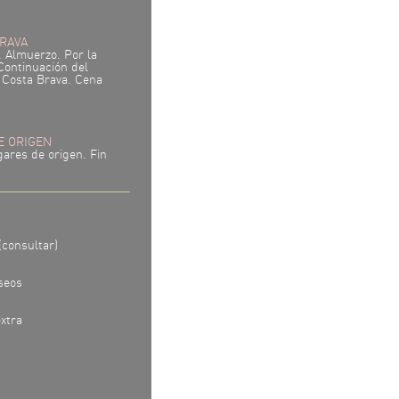
BRAVA
 Almuerzo. Por la
Continuación del
n Costa Brava. Cena
DE ORIGEN
gares de origen. Fin
(consultar)
seos
xtra