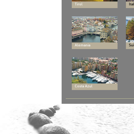
Tirol
Ita
Alemania
Su
Costa Azul